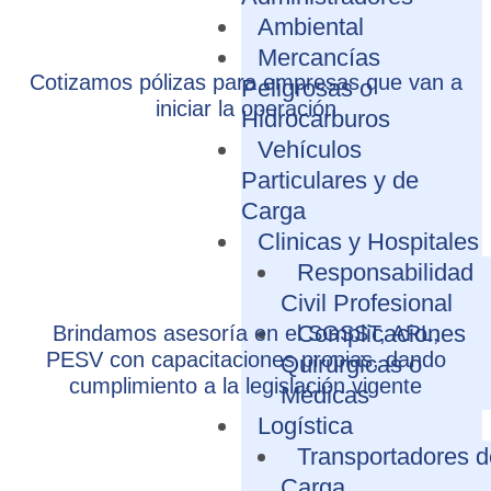
Ambiental
Mercancías
Cotizamos pólizas para empresas que van a
Peligrosas o
iniciar la operación
Hidrocarburos
Vehículos
Particulares y de
Carga
Clinicas y Hospitales
Responsabilidad
Civil Profesional
Complicaciones
Brindamos asesoría en el SGSST, ARL,
PESV con capacitaciones propias, dando
Quirúrgicas o
cumplimiento a la legislación vigente
Médicas
Logística
Transportadores d
Carga