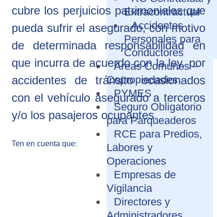
cubre los perjuicios patrimoniales que
Extracontractual
Accidentes
pueda sufrir el asegurado, con motivo
Personales para
de determinada responsabilidad en
Conductores
que incurra de acuerdo con la ley, por
Áreas Comunes –
Copropiedades
accidentes de tránsito ocasionados
PYMES
con el vehículo asegurado a terceros
Seguro Obligatorio
y/o los pasajeros ocupantes.
para Parqueaderos
RCE para Predios,
Ten en cuenta que:
Labores y
Operaciones
Empresas de
Vigilancia
Directores y
Administradores