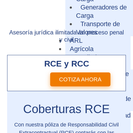
Generadores de
Carga
Transporte de
Valores
Asesoría jurídica ilimitada en proceso penal
y civil
ARL
Agrícola
Cumplimiento y
RCE y RCC
Judiciales
Cumplimiento de
COTIZA AHORA
Disposiciones
Legales
RCE Derivada de
Coberturas RCE
Contrato
Seguro de Infidelidad
y Riesgos
Con nuestra póliza de Responsabilidad Civil
financieros
Extracontractual (RCE) contarás con las