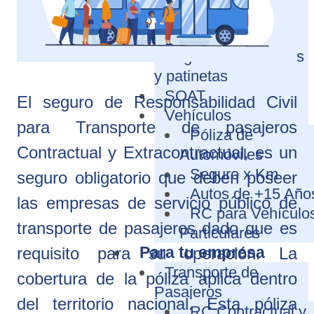
Arrendamiento
Seguro de Hogar
Seguro de Bicicletas
y patinetas
SOAT
El seguro de Responsabilidad Civil
Vehículos
para Transporte de pasajeros
Póliza de
Contractual y Extracontractual, es un
Automóviles
Seguro x Km
seguro obligatorio que deben poseer
Autos de +15 Año
las empresas de servicio público de
RC para Vehículo
transporte de pasajeros dado que es
Particulares
Para tu empresa
requisito para su operación. La
Transporte de
cobertura de la póliza aplica dentro
Pasajeros
del territorio nacional. Esta póliza
RC Contractual y