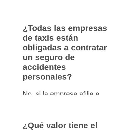
respaldo de una póliza que
respalde a tus
colaboradores en el
momento que más lo
¿Todas las empresas
necesitan. Además, este es
de taxis están
un seguro obligatorio para
obligadas a contratar
conductores de servicio
un seguro de
público.
accidentes
personales?
No, si la empresa afilia a
sus trabajadores como
cotizantes al Sistema de
Seguridad Social, no es
¿Qué valor tiene el
obligatoria esta póliza.