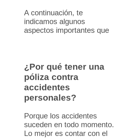
A continuación, te
indicamos algunos
aspectos importantes que
debes tener en cuenta
sobre tu seguro de
accidentes personales para
conductores. Si todavía
¿Por qué tener una
tienes dudas, nuestro
póliza contra
equipo estará encantado de
accidentes
ayudarte.
personales?
Porque los accidentes
suceden en todo momento.
Lo mejor es contar con el