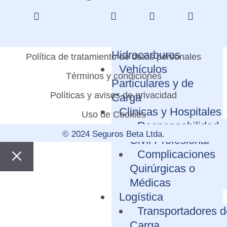
Ambiental
Mercancías
Peligrosas o
Hidrocarburos
Política de tratamiento de datos personales
Vehículos
Términos y condiciones
Particulares y de
Políticas y avisos de privacidad
Carga
Clinicas y Hospitales
Uso de Cookies
Responsabilidad
© 2024 Seguros Beta Ltda.
Civil Profesional
Complicaciones
Quirúrgicas o
Médicas
Logística
Transportadores d
Carga