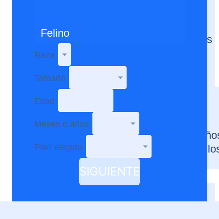
Arrendamiento
Seguro de Hogar
Felino
Seguro de Bicicletas
y patinetas
Raza
SOAT
Tamaño
Vehículos
Póliza de
Edad
Automóviles
Seguro x Km
Meses o años
Autos de +15 Año
Plan elegido
RC para Vehículo
Particulares
SIGUIENTE
Para tu empresa
Transporte de
Pasajeros
RC Contractual y