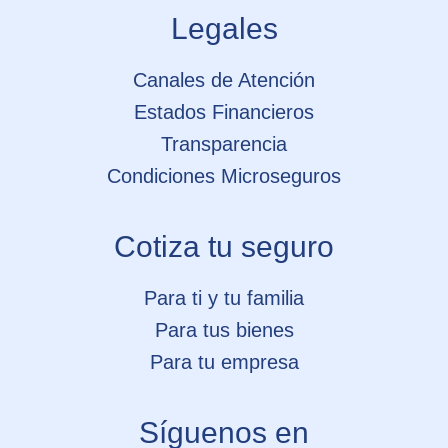
Legales
Extracontractual
Accidentes
Personales para
Canales de Atención
Conductores
Estados Financieros
Áreas Comunes –
Transparencia
Copropiedades
Condiciones Microseguros
PYMES
Seguro Obligatorio
Cotiza tu seguro
para Parqueaderos
RCE para Predios,
Para ti y tu familia
Labores y
Para tus bienes
Operaciones
Empresas de
Para tu empresa
Vigilancia
Directores y
Síguenos en
Administradores