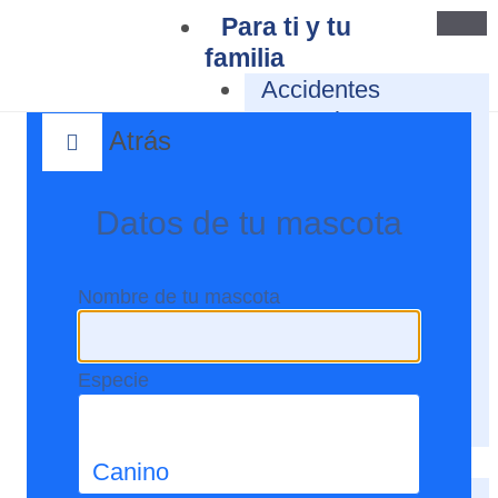
Para ti y tu
familia
Accidentes
Personales
Atrás
Educativo
Exequial
Salud y Medicina
Datos de tu mascota
Prepagada
Asistencia de
Nombre de tu mascota
Viajes
Vida
Responsabilidad
Especie
Civil Profesional
Mascotas
Para tus bienes
Canino
Seguro de