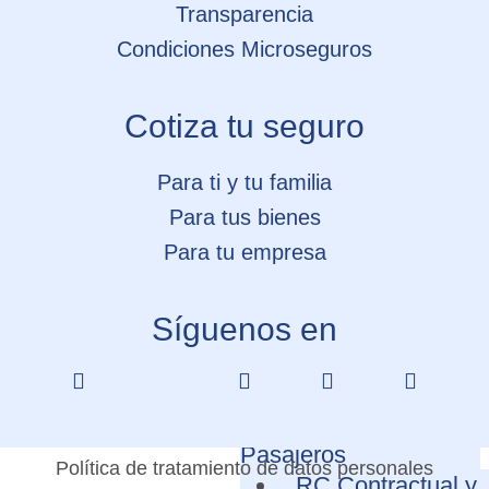
Transparencia
Arrendamiento
Condiciones Microseguros
Seguro de Hogar
Seguro de Bicicletas
y patinetas
Cotiza tu seguro
SOAT
Vehículos
Para ti y tu familia
Póliza de
Para tus bienes
Automóviles
Para tu empresa
Seguro x Km
Autos de +15 Año
Síguenos en
RC para Vehículo
Particulares
Para tu empresa
Transporte de
Pasajeros
Política de tratamiento de datos personales
RC Contractual y