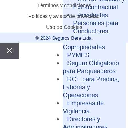
Términos y condiciones
Extracontractual
Accidentes
Políticas y avisos de privacidad
Personales para
Uso de Cookies
Conductores
© 2024 Seguros Beta Ltda.
Áreas Comunes –
Copropiedades
PYMES
Seguro Obligatorio
para Parqueaderos
RCE para Predios,
Labores y
Operaciones
Empresas de
Vigilancia
Directores y
Administradores