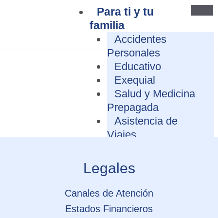
Para ti y tu
familia
Accidentes
Personales
Educativo
Exequial
Salud y Medicina
Prepagada
Asistencia de
Viajes
Vida
Responsabilidad
Legales
Civil Profesional
Mascotas
Canales de Atención
Para tus bienes
Estados Financieros
Seguro de